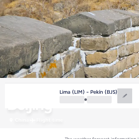
China
Lima (LIM) - Pekín (BJS)
Beijing
China
Flight time