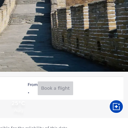
From
Book a flight
25°C
Aug