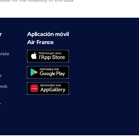
le for the reliability of this data.
r
Aplicación móvil
Air France
orate
e
 web
r