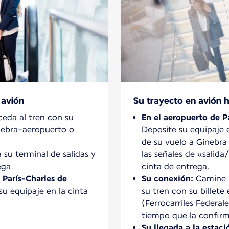
 avión
Su trayecto en avión h
eda al tren con su
En el aeropuerto de P
inebra-aeropuerto o
Deposite su equipaje 
de su vuelo a Ginebra 
a su terminal de salidas y
las señales de «salida
ega.
cinta de entrega.
 París-Charles de
Su conexión:
Camine h
su equipaje en la cinta
su tren con su billete
(Ferrocarriles Federal
tiempo que la confirm
Su llegada a la estaci