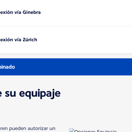
nexión vía Ginebra
nexión vía Zúrich
binado
e su equipaje
e tren pueden autorizar un