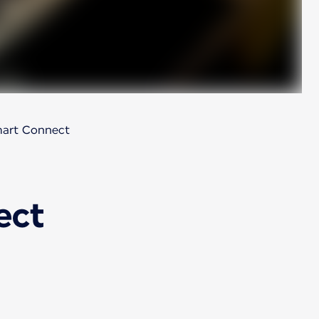
mart Connect
ect