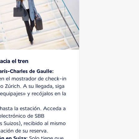
acia el tren
arís-Charles de Gaulle:
en el mostrador de check-in
o Zúrich. A su llegada, siga
/equipajes» y recójalos en la
asta la estación. Acceda a
 electrónico de SBB
es Suizos), recibido al mismo
ación de su reserva.
ón en Suiza:
Solo tiene que