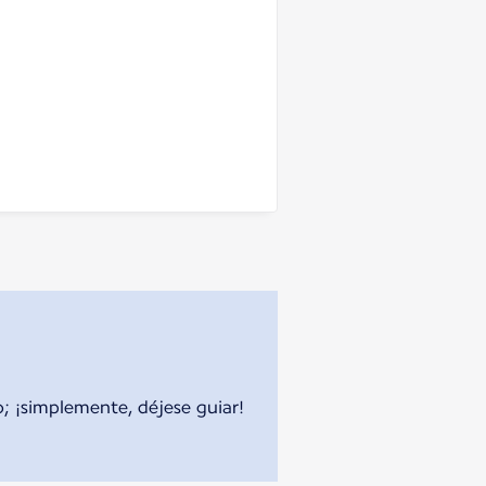
o; ¡simplemente, déjese guiar!