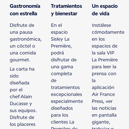
Gastronomía
Tratamientos
Un espacio
con estrella
y bienestar
de vida
Disfrute de
En el
Instálese
una pausa
espacio
cómodamente
gastronómica,
Sisley La
en los
un cóctel o
Première,
espacios de
una comida
podrá
la sala VIP
gourmet.
disfrutar de
La Première
una gama
para leer la
La carta ha
completa
prensa con
sido
de
la
diseñada
tratamientos
aplicación
por el
excepcionales
Air France
chef Alain
especialmente
Press, ver
Ducasse y
diseñados
las noticias
sus equipos.
para los
en pantalla
Disfrute de
clientes La
gigante,
los placeres
Première de
trabajar o