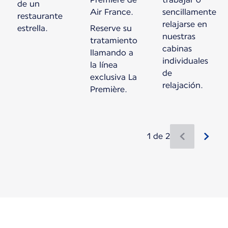
de un
Air France.
sencillamente
restaurante
relajarse en
estrella.
Reserve su
nuestras
tratamiento
cabinas
llamando a
individuales
la línea
de
exclusiva La
relajación.
Première.
1 de 2
Hay nuevo contenido disponible 1 de 2